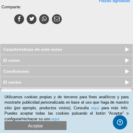
Plazas agotadas
Comparte:
Características de este curso
El curso
Condiciones
El centro
Utilizamos cookies propias y de terceros para fines analíticos y para
Pack de 3 Cursos en línea (Online):
Especial Detective Privado...
mostrarte publicidad personalizada en base al uso que haga de nuestro
aqui
sitio (por ejemplo, productos vistos). Consulta
para más Info.
Plazas agotadas
$
719
mxn
$
2,899
mxn
Puedes aceptar todas las cookies pulsando el botón “Aceptar” o
aqui
configurar/rechazar su uso
Aceptar
(
1
)