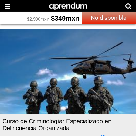
$
349
mxn
No disponible
$
2,990
mxn
Curso de Criminología: Especializado en
Delincuencia Organizada