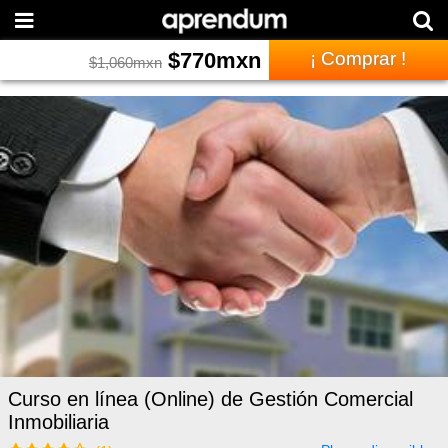
$
770
mxn
¡ Comprar !
$
1,060
mxn
Curso en línea (Online) de Gestión Comercial
Inmobiliaria