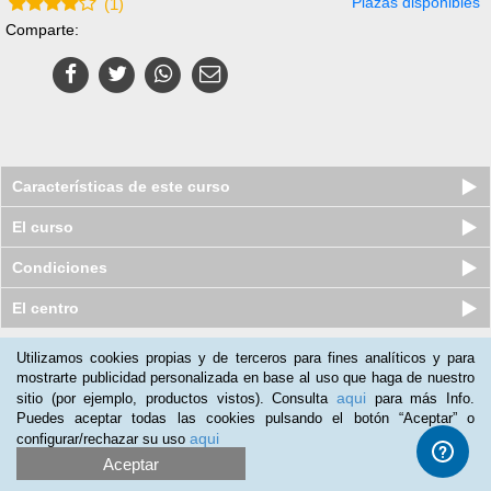
Plazas disponibles
(
1
)
Comparte:
Características de este curso
El curso
Condiciones
El centro
Utilizamos cookies propias y de terceros para fines analíticos y para
Nuestros clientes opinan:
mostrarte publicidad personalizada en base al uso que haga de nuestro
aqui
sitio (por ejemplo, productos vistos). Consulta
para más Info.
Vanessa Centelles
(11-03-2020)
Puedes aceptar todas las cookies pulsando el botón “Aceptar” o
Lo recomiendo a cualquier trabajador con trato al cliente
aqui
configurar/rechazar su uso
Aceptar