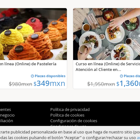
n línea (Online) de Pastelería
Curso en línea (Online) de Servici
Atención al Cliente en...
Plazas disponibles
Plazas di
349
mxn
1,360
$
$
$
$
980
mxn
1,950
mxn
uentes
Política de privacidad
 negocio
Política de cookies
liación
Configuración de cookies
Condiciones de uso
trarte publicidad personalizada en base al uso que haga de nuestro sitio (po
das las cookies pulsando el botón “Aceptar” o configurar/rechazar su uso
a