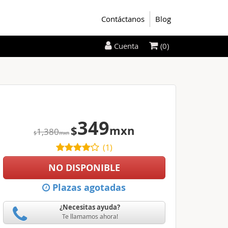
Contáctanos
Blog
(0)
Cuenta
349
$
mxn
1,380
$
mxn
(
1
)
NO DISPONIBLE
Plazas agotadas
¿Necesitas ayuda?
Te llamamos ahora!