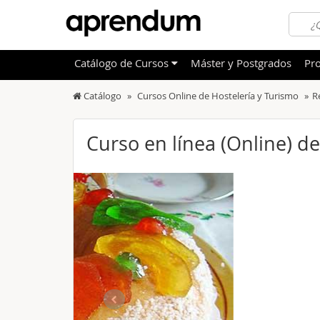
Catálogo
de
Cursos
Máster y Postgrados
Pro
Catálogo
Cursos Online de Hostelería y Turismo
R
TODOS
Sanidad
OFERTAS DESTACADAS
Informá
Curso en línea (Online) d
CURSOS MÁS VALORADOS
Idioma
NOVEDADES DE NUESTRO CATÁLOGO
Admini
Deporte
Educac
Otras T