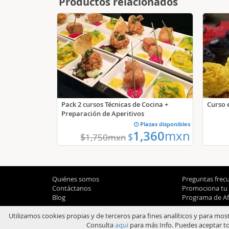
Productos relacionados
Pack 2 cursos Técnicas de Cocina +
Curso e
Preparación de Aperitivos
Plazas disponibles
1,360
mxn
$
$
1,750
mxn
Quiénes somos
Preguntas frec
Contáctanos
Promociona tu
Blog
Programa de Afi
Utilizamos cookies propias y de terceros para fines analíticos y para mos
Consulta
aqui
para más Info. Puedes aceptar to