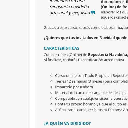
invitados con una
Aprendum
e
i
repostería navideña
(Online) de R
elaborar los du
artesanal y exquisita
aquellos caracte
Gracias a este curso, sabrás como elaborar mazap
¿Quieres que tus invitados en Navidad queden
CARACTERÍSTICAS
Curso en línea (Online) de
Repostería Navideña
Al finalizar, recibirás tu certificación acreditativa
Curso online con Título Propio en Reposte
Tienes 12 semanas (3 meses) para completa
Impartido por iLabora.
Material del curso descargable desde la pl
Compatible con cualquier sistema operativ
Ponte tu propio horario ya que el curso es 
Al finalizar el curso, recibirás tu Diploma Ac
¿A QUIÉN VA DIRIGIDO?