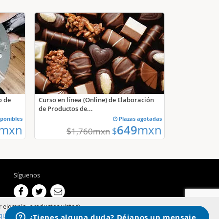
o de
Curso en línea (Online) de Elaboración
de Productos de...
sponibles
Plazas agotadas
mxn
649
mxn
$
$
1,760
mxn
Síguenos
r ejemplo, productos vistos).
qui