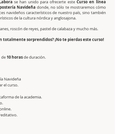
Labora
se han unido para ofrecerte este
Curso en línea
epostería Navideña
donde, no sólo te mostraremos cómo
lces navideños característicos de nuestro país, sino también
rísticos de la cultura nórdica y anglosajona.
anes, roscón de reyes, pastel de calabaza y mucho más.
 totalmente sorprendidos? ¡No te pierdas este curso!
,
de
10 horas
de duración.
ría Navideña
r el curso.
ataforma de la academia.
o.
online.
reditativo.